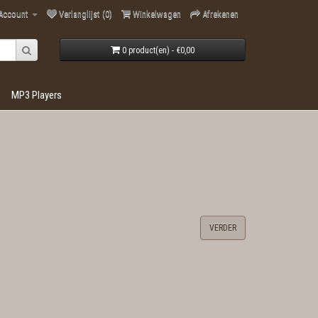
 Account
Verlanglijst (0)
Winkelwagen
Afrekenen
0 product(en) - €0,00
MP3 Players
VERDER